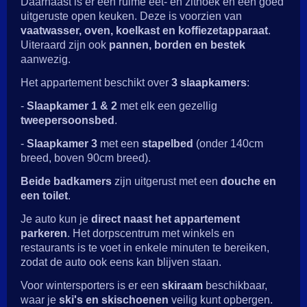
Daarnaast is er een ruime eet- en zithoek en een goed
uitgeruste open keuken. Deze is voorzien van
vaatwasser, oven, koelkast en koffiezetapparaat
.
Uiteraard zijn ook
pannen, borden en bestek
aanwezig.
Het appartement beschikt over
3 slaapkamers
:
-
Slaapkamer 1 & 2
met elk een gezellig
tweepersoonsbed
.
-
Slaapkamer 3
met een
stapelbed
(onder 140cm
breed, boven 90cm breed).
Beide badkamers
zijn uitgerust met een
douche en
een toilet
.
Je auto kun je
direct naast het appartement
parkeren
. Het dorpscentrum met winkels en
restaurants is te voet in enkele minuten te bereiken,
zodat de auto ook eens kan blijven staan.
Voor wintersporters is er een
skiraam
beschikbaar,
waar je
ski's en skischoenen
veilig kunt opbergen.