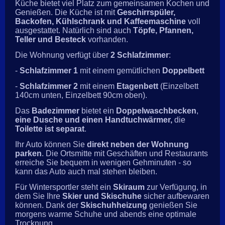
Küche bietet viel Platz zum gemeinsamen Kochen und
Genießen. Die Küche ist mit
Geschirrspüler,
Backofen, Kühlschrank und Kaffeemaschine
voll
ausgestattet. Natürlich sind auch
Töpfe, Pfannen,
Teller und Besteck
vorhanden.
Die Wohnung verfügt über
2 Schlafzimmer
:
-
Schlafzimmer 1
mit einem gemütlichen
Doppelbett
-
Schlafzimmer 2
mit einem
Etagenbett
(Einzelbett
140cm unten, Einzelbett 90cm oben).
Das
Badezimmer
bietet ein
Doppelwaschbecken
,
eine Dusche und einen Handtuchwärmer,
die
Toilette ist separat
.
Ihr Auto können Sie
direkt neben der Wohnung
parken
. Die Ortsmitte mit Geschäften und Restaurants
erreiche Sie bequem in wenigen Gehminuten - so
kann das Auto auch mal stehen bleiben.
Für Wintersportler steht ein
Skiraum
zur Verfügung, in
dem Sie Ihre
Skier und Skischuhe
sicher aufbewaren
können. Dank der
Skischuhheizung
genießen Sie
morgens warme Schuhe und abends eine optimale
Trocknung.